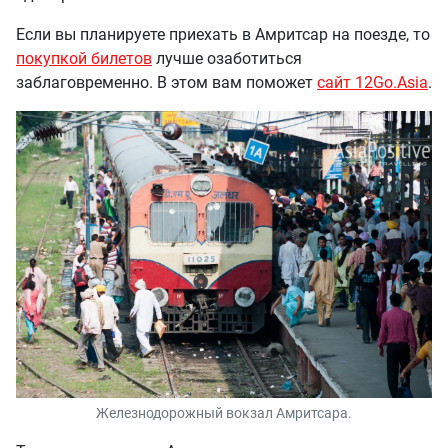
Если вы планируете приехать в Амритсар на поезде, то
покупкой билетов
лучше озаботиться
заблаговременно. В этом вам поможет
сайт 12Go.Asia
.
Железнодорожный вокзал Амритсара.