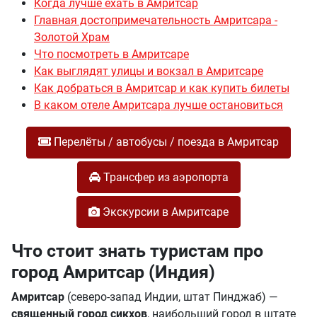
Когда лучше ехать в Амритсар
Главная достопримечательность Амритсара -
Золотой Храм
Что посмотреть в Амритсаре
Как выглядят улицы и вокзал в Амритсаре
Как добраться в Амритсар и как купить билеты
В каком отеле Амритсара лучше остановиться
Перелёты / автобусы / поезда в Амритсар
Трансфер из аэропорта
Экскурсии в Амритсаре
Что стоит знать туристам про
город Амритсар (Индия)
Амритсар
(северо-запад Индии, штат Пинджаб) —
священный город сикхов
, наибольший город в штате