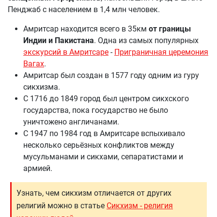
Пенджаб с населением в 1,4 млн человек.
Амритсар находится всего в 35км
от границы
Индии и Пакистана
. Одна из самых популярных
экскурсий в Амритсаре
-
Приграничная церемония
Вагах
.
Амритсар был создан в 1577 году одним из гуру
сикхизма.
С 1716 до 1849 город был центром сикхского
государства, пока государство не было
уничтожено англичанами.
С 1947 по 1984 год в Амритсаре вспыхивало
несколько серьёзных конфликтов между
мусульманами и сикхами, сепаратистами и
армией.
Узнать, чем сикхизм отличается от других
религий можно в статье
Сикхизм - религия