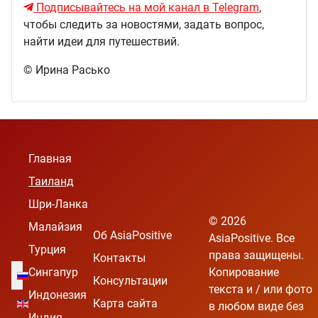
Подписывайтесь на мой канал в Telegram
,
чтобы следить за новостями, задать вопрос,
найти идеи для путешествий.
© Ирина Расько
Главная
Таиланд
Шри-Ланка
© 2026
Малайзия
Об AsiaPositive
AsiaPositive. Все
Турция
права защищены.
Контакты
Выберите язык
Сингапур
Копирование
Консультации
текста и / или фото
Индонезия
Карта сайта
в любом виде без
Индия