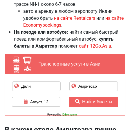
трассе NH-1 около 6-7 часов.
авто в аренду в любом аэропорту Индии
удобно брать
на сайте Rentalcars
или
на сайте
Economybookings
.
На поезде или автобусе:
найти самый быстрый
поезд или комфортабельный автобус,
купить
билеты в Амритсар
поможет
сайт 12Go.Asia
.
Транспортные услуги в Азии
Найти билеты
Август, 12
Powered by
12Go system
В каком отеле Амритсара лучше