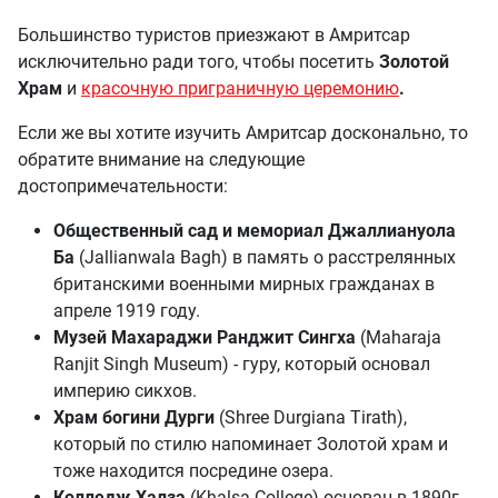
Большинство туристов приезжают в Амритсар
исключительно ради того, чтобы посетить
Золотой
Храм
и
красочную приграничную церемонию
.
Если же вы хотите изучить Амритсар досконально, то
обратите внимание на следующие
достопримечательности:
Общественный сад и мемориал Джаллиануола
Ба
(Jallianwala Bagh) в память о расстрелянных
британскими военными мирных гражданах в
апреле 1919 году.
Музей
Махараджи
Ранджит
Сингх
а
(Maharaja
Ranjit Singh Museum) - гуру, который основал
империю сикхов.
Храм богини Дурги
(Shree Durgiana Tirath),
который по стилю напоминает Золотой храм и
тоже находится посредине озера.
Колледж Халза
(Khalsa College) основан в 1890г. -