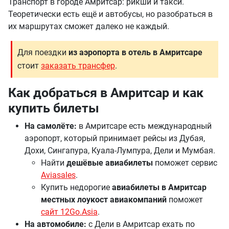
Транспорт в городе Амритсар: рикши и такси.
Теоретически есть ещё и автобусы, но разобраться в
их маршрутах сможет далеко не каждый.
Для поездки
из аэропорта в отель в Амритсаре
стоит
заказать трансфер
.
Как добраться в Амритсар и как
купить билеты
На самолёте:
в Амритсаре есть международный
аэропорт, который принимает рейсы из Дубая,
Дохи, Сингапура, Куала-Лумпура, Дели и Мумбая.
Найти
дешёвые авиабилеты
поможет сервис
Aviasales
.
Купить недорогие
авиабилеты в Амритсар
местных лоукост авиакомпаний
поможет
сайт 12Go.Asia
.
На автомобиле:
с Дели в Амритсар ехать по