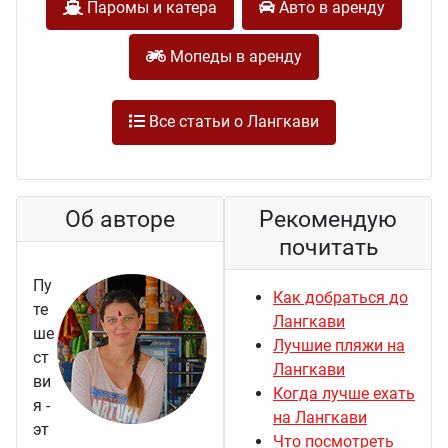
Паромы и катера
Авто в аренду
Мопеды в аренду
Все статьи о Лангкави
Об авторе
Рекомендую
почитать
Пу
Как добраться до
те
Лангкави
ше
Лучшие пляжи на
ст
Лангкави
ви
Когда лучше ехать
я -
на Лангкави
эт
Что посмотреть