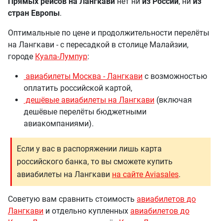
Прямых рейсов на Лангкави
нет ни
из России
, ни
из
стран Европы
.
Оптимальные по цене и продолжительности перелёты
на Лангкави - с пересадкой в столице Малайзии,
городе
Куала-Лумпур
:
авиабилеты Москва - Лангкави
с возможностью
оплатить российской картой,
дешёвые авиабилеты на Лангкави
(включая
дешёвые перелёты бюджетными
авиакомпаниями).
Если у вас в распоряжении лишь карта
российского банка, то вы сможете купить
авиабилеты на Лангкави
на сайте Aviasales
.
Советую вам сравнить стоимость
авиабилетов до
Лангкави
и отдельно купленных
авиабилетов до