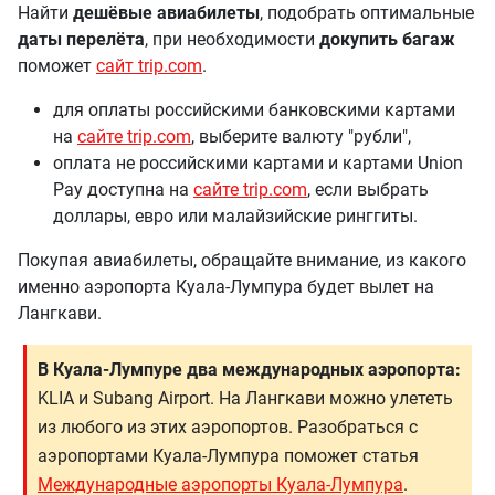
Найти
дешёвые авиабилеты
, подобрать оптимальные
даты перелёта
, при необходимости
докупить багаж
поможет
сайт trip.com
.
для оплаты российскими банковскими картами
на
сайте trip.com
, выберите валюту "рубли",
оплата не российскими картами и картами Union
Pay доступна на
сайте trip.com
, если выбрать
доллары, евро или малайзийские ринггиты.
Покупая авиабилеты, обращайте внимание, из какого
именно аэропорта Куала-Лумпура будет вылет на
Лангкави.
В Куала-Лумпуре два международных аэропорта:
KLIA и Subang Airport. На Лангкави можно улететь
из любого из этих аэропортов. Разобраться с
аэропортами Куала-Лумпура поможет статья
Международные аэропорты Куала-Лумпура
.