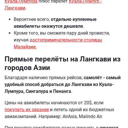
Куала-Лумпура
плюс перелёт
Куала-Лумпур -
Лангкави
.
Вероятнее всего,
отдельно купленные
авиабилеты окажутся дешевле
.
Кроме того, вы сможете пару дней провести,
изучая
достопримечательности столицы
Малайзии.
Прямые перелёты на Лангкави из
городов Азии
Благодаря наличию прямых рейсов,
самолёт - самый
удобный способ добраться до Лангкави из Куала-
Лумпура, Сингапура и Пенанга
.
Цены на авиабилеты начинаются от 20$, если
покупать их заранее
и лететь одной из бюджетных
авиакомпаний. Например: AirAsia, Malindo Air.
При покупке авиабилетов важно помнить о
нюансах