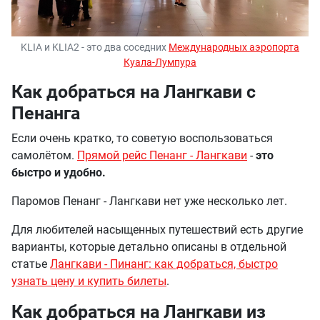
KLIA и KLIA2 - это два соседних
Международных аэропорта
Куала-Лумпура
Как добраться на Лангкави с
Пенанга
Если очень кратко, то советую воспользоваться
самолётом.
Прямой рейс Пенанг - Лангкави
-
это
быстро и удобно.
Паромов Пенанг - Лангкави нет уже несколько лет.
Для любителей насыщенных путешествий есть другие
варианты, которые детально описаны в отдельной
статье
Лангкави - Пинанг: как добраться, быстро
узнать цену и купить билеты
.
Как добраться на Лангкави из