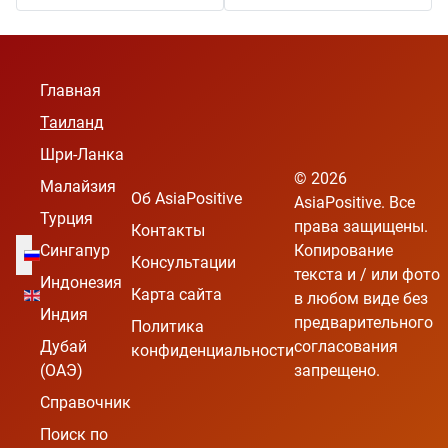
Главная
Таиланд
Шри-Ланка
© 2026
Малайзия
Об AsiaPositive
AsiaPositive. Все
Турция
права защищены.
Контакты
Выберите язык
Сингапур
Копирование
Консультации
текста и / или фото
Индонезия
Карта сайта
в любом виде без
Индия
предварительного
Политика
Дубай
согласования
конфиденциальности
(ОАЭ)
запрещено.
Справочник
Поиск по