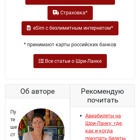
Cтраховка*
eSim с безлимитным интернетом*
* принимают карты российских банков
Все статьи о Шри-Ланке
Об авторе
Рекомендую
почитать
Пу
Авиабилеты на
те
Шри-Ланку: где,
ше
как и когда
ст
покупать билеты