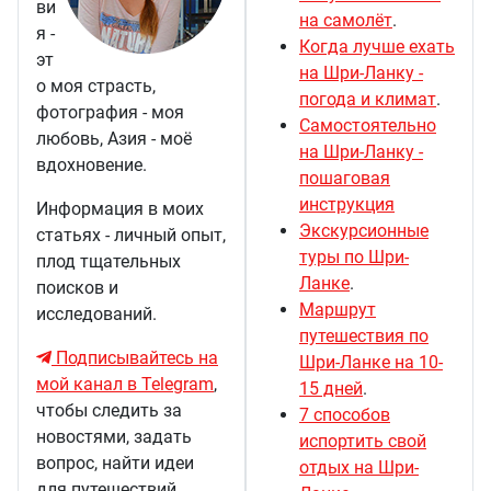
ви
на самолёт
.
я -
Когда лучше ехать
эт
на Шри-Ланку -
о моя страсть,
погода и климат
.
фотография - моя
Самостоятельно
любовь, Азия - моё
на Шри-Ланку -
вдохновение.
пошаговая
инструкция
Информация в моих
Экскурсионные
статьях - личный опыт,
туры по Шри-
плод тщательных
Ланке
.
поисков и
Маршрут
исследований.
путешествия по
Подписывайтесь на
Шри-Ланке на 10-
мой канал в Telegram
,
15 дней
.
чтобы следить за
7 способов
новостями, задать
испортить свой
вопрос, найти идеи
отдых на Шри-
для путешествий.