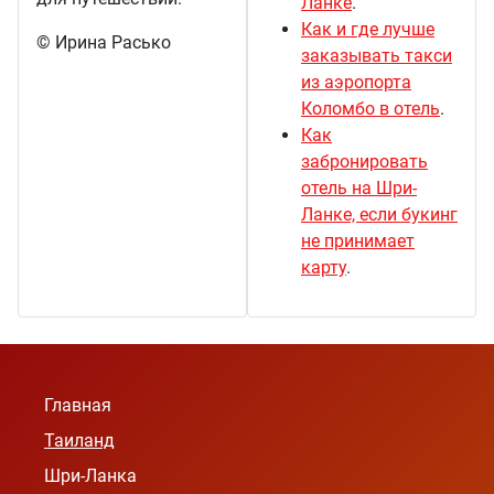
Ланке
.
Как и где лучше
© Ирина Расько
заказывать такси
из аэропорта
Коломбо в отель
.
Как
забронировать
отель на Шри-
Ланке, если букинг
не принимает
карту
.
Главная
Таиланд
Шри-Ланка