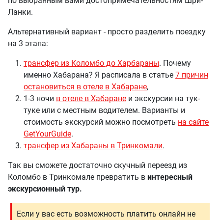
по выбранным вами достопримечательностям Шри-
Ланки.
Альтернативный вариант - просто разделить поездку
на 3 этапа:
трансфер из Коломбо до Харбараны
. Почему
именно Хабарана? Я расписала в статье
7 причин
остановиться в отеле в Хабаране
,
1-3 ночи
в отеле в Хабаране
и экскурсии на тук-
туке или с местным водителем. Варианты и
стоимость экскурсий можно посмотреть
на сайте
GetYourGuide
.
трансфер из Хабараны в Тринкомали
.
Так вы сможете достаточно скучный переезд из
Коломбо в Тринкомале превратить в
интересный
экскурсионный тур.
Если у вас есть возможность платить онлайн не