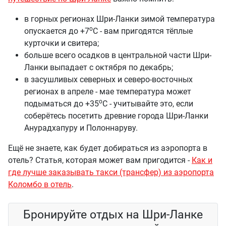
в горных регионах Шри-Ланки зимой температура
о
опускается до +7
С - вам пригодятся тёплые
курточки и свитера;
больше всего осадков в центральной части Шри-
Ланки выпадает с октября по декабрь;
в засушливых северных и северо-восточных
регионах в апреле - мае температура может
о
подыматься до +35
С - учитывайте это, если
соберётесь посетить древние города Шри-Ланки
Анурадхапуру и Полоннаруву.
Ещё не знаете, как будет добираться из аэропорта в
отель? Статья, которая может вам пригодится -
Как и
где лучше заказывать такси (трансфер) из аэропорта
Коломбо в отель
.
Бронируйте отдых на Шри-Ланке