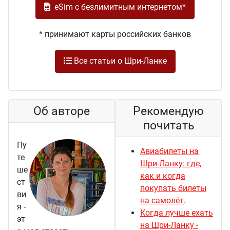
eSim с безлимитным интернетом*
* принимают карты российских банков
Все статьи о Шри-Ланке
Об авторе
Рекомендую
почитать
Пу
Авиабилеты на
те
Шри-Ланку: где,
ше
как и когда
ст
покупать билеты
ви
на самолёт
.
я -
Когда лучше ехать
эт
на Шри-Ланку -