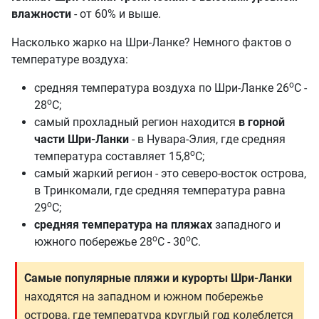
влажности
- от 60% и выше.
Насколько жарко на Шри-Ланке? Немного фактов о
температуре воздуха:
о
средняя температура воздуха по Шри-Ланке 26
С -
о
28
С;
самый прохладный регион находится
в горной
части Шри-Ланки
- в Нувара-Элия, где средняя
о
температура составляет 15,8
С;
самый жаркий регион - это северо-восток острова,
в Тринкомали, где средняя температура равна
о
29
С;
средняя температура на пляжах
западного и
о
о
южного побережье 28
С - 30
С.
Самые популярные пляжи и курорты Шри-Ланки
находятся на западном и южном побережье
острова, где температура круглый год колеблется