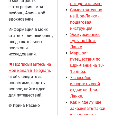
о моя страсть,
погода и климат
.
фотография - моя
Самостоятельно
любовь, Азия - моё
на Шри-Ланку -
вдохновение.
пошаговая
инструкция
Информация в моих
Экскурсионные
статьях - личный опыт,
туры по Шри-
плод тщательных
Ланке
.
поисков и
Маршрут
исследований.
путешествия по
Подписывайтесь на
Шри-Ланке на 10-
мой канал в Telegram
,
15 дней
.
чтобы следить за
7 способов
новостями, задать
испортить свой
вопрос, найти идеи
отдых на Шри-
для путешествий.
Ланке
.
Как и где лучше
© Ирина Расько
заказывать такси
из аэропорта