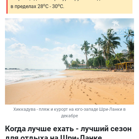
о
о
в пределах 28
С - 30
С.
Хиккадува - пляж и курорт на юго-западе Шри-Ланки в
декабре
Когда лучше ехать - лучший сезон
для отдыха на Шри-Ланке