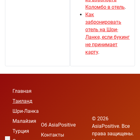
Коломбо в отель
.
Как
забронировать
отель на Шри-
Ланке, если букинг
не принимает
карту
.
Главная
Таиланд
Шри-Ланка
© 2026
Малайзия
Об AsiaPositive
AsiaPositive. Все
Турция
права защищены.
Контакты
Выберите язык