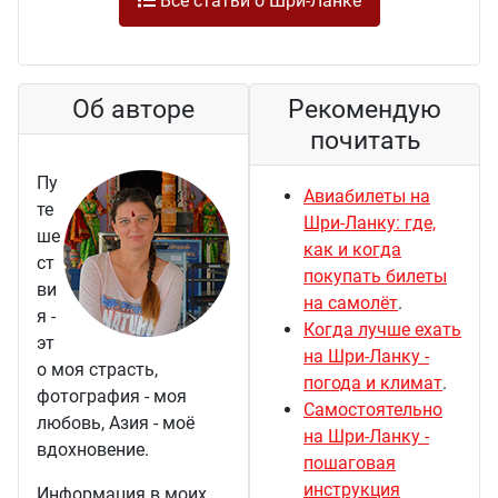
Все статьи о Шри-Ланке
Об авторе
Рекомендую
почитать
Пу
Авиабилеты на
те
Шри-Ланку: где,
ше
как и когда
ст
покупать билеты
ви
на самолёт
.
я -
Когда лучше ехать
эт
на Шри-Ланку -
о моя страсть,
погода и климат
.
фотография - моя
Самостоятельно
любовь, Азия - моё
на Шри-Ланку -
вдохновение.
пошаговая
инструкция
Информация в моих