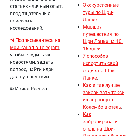
Экскурсионные
статьях - личный опыт,
туры по Шри-
плод тщательных
Ланке
.
поисков и
Маршрут
исследований.
путешествия по
Подписывайтесь на
Шри-Ланке на 10-
мой канал в Telegram
,
15 дней
.
чтобы следить за
7 способов
новостями, задать
испортить свой
вопрос, найти идеи
отдых на Шри-
для путешествий.
Ланке
.
Как и где лучше
© Ирина Расько
заказывать такси
из аэропорта
Коломбо в отель
.
Как
забронировать
отель на Шри-