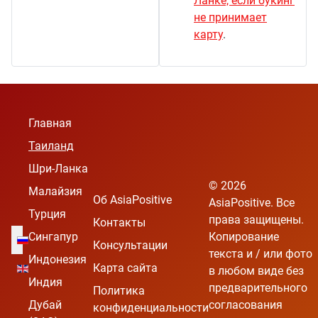
Ланке, если букинг
не принимает
карту
.
Главная
Таиланд
Шри-Ланка
© 2026
Малайзия
Об AsiaPositive
AsiaPositive. Все
Турция
права защищены.
Контакты
Выберите язык
Сингапур
Копирование
Консультации
текста и / или фото
Индонезия
Карта сайта
в любом виде без
Индия
предварительного
Политика
Дубай
согласования
конфиденциальности