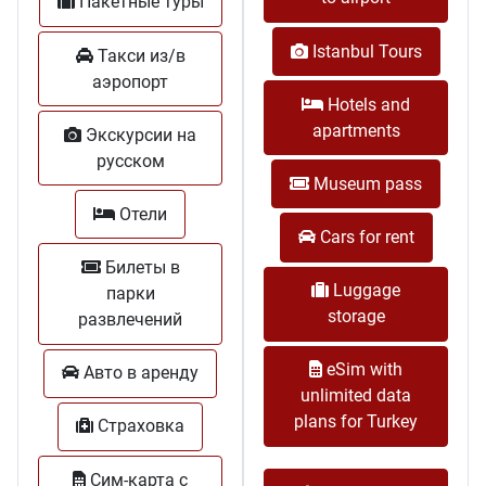
Пакетные туры
Istanbul Tours
Такси из/в
аэропорт
Hotels and
apartments
Экскурсии на
русском
Museum pass
Отели
Cars for rent
Билеты в
Luggage
парки
storage
развлечений
eSim with
Авто в аренду
unlimited data
plans for Turkey
Cтраховка
Сим-карта с