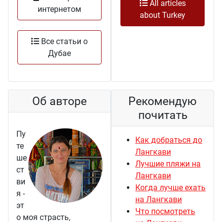
All articles
интернетом
about Turkey
Все статьи о
Дубае
Об авторе
Рекомендую
почитать
Пу
Как добраться до
те
Лангкави
ше
Лучшие пляжи на
ст
Лангкави
ви
Когда лучше ехать
я -
на Лангкави
эт
Что посмотреть
о моя страсть,