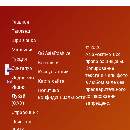
Главная
Таиланд
Шри-Ланка
© 2026
Малайзия
Об AsiaPositive
AsiaPositive. Все
Турция
права защищены.
Контакты
Выберите язык
Сингапур
Копирование
Консультации
текста и / или фото
Индонезия
Карта сайта
в любом виде без
Индия
предварительного
Политика
Дубай
согласования
конфиденциальности
(ОАЭ)
запрещено.
Справочник
Поиск по
сайту