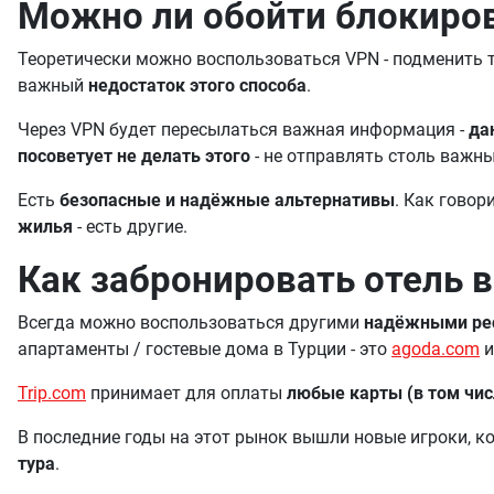
Можно ли обойти блокиров
Теоретически можно воспользоваться VPN - подменить т
важный
недостаток этого способа
.
Через VPN будет пересылаться важная информация -
да
посоветует не делать этого
- не отправлять столь важн
Есть
безопасные и надёжные альтернативы
. Как говор
жилья
- есть другие.
Как забронировать отель в
Всегда можно воспользоваться другими
надёжными рес
апартаменты / гостевые дома в Турции - это
agoda.com
Trip.com
принимает для оплаты
любые карты (в том чис
В последние годы на этот рынок вышли новые игроки, ко
тура
.