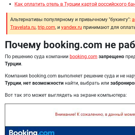
Как оплатить отель в Турции картой российского ба
Альтернативы популярному и привычному "букингу":
a
Travelata.ru
,
trip.com
, и
yandex.ru
принимают для оплаты
Почему booking.com не раб
По решению суда компании
booking.com
запрещено
пред
Турции
.
Компания booking.com выполняет решение суда и не нару
Турции
,
нет возможности
найти, выбрать или
заброниро
Вот так это может выглядеть на экране компьютера: