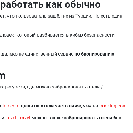
 работать как обычно
т, что пользователь зашёл не из Турции. Но есть один
еловек, который разбирается в кибер безопасности,
н далеко не единственный сервис
по бронированию
om
ых ресурсов, где можно забронировать отели /
а
trip.com
цены на отели часто ниже
, чем на
booking com
.
u
и
Level.Travel
можно так же
забронировать отели без