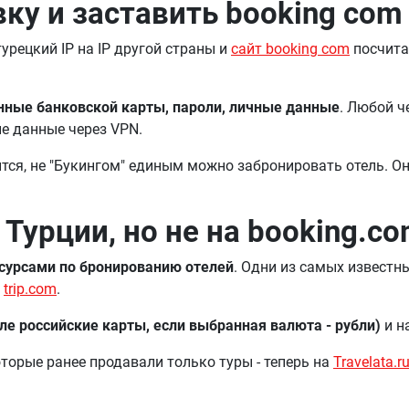
ку и заставить booking com
урецкий IP на IP другой страны и
сайт booking com
посчитае
нные банковской карты, пароли, личные данные
. Любой ч
ые данные через VPN.
ится, не "Букингом" единым можно забронировать отель. О
 Турции, но не на booking.c
урсами по бронированию отелей
. Одни из самых известн
и
trip.com
.
ле российские карты, если выбранная валюта - рубли)
и н
торые ранее продавали только туры - теперь на
Travelata.r