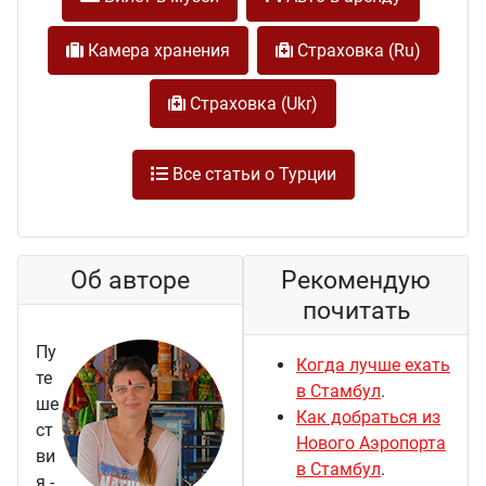
Камера хранения
Cтраховка (Ru)
Cтраховка (Ukr)
Все статьи о Турции
Об авторе
Рекомендую
почитать
Пу
Когда лучше ехать
те
в Стамбул
.
ше
Как добраться из
ст
Нового Аэропорта
ви
в Стамбул
.
я -