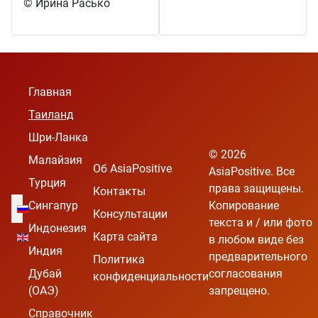
© Ирина Расько
Главная
Таиланд
Шри-Ланка
© 2026
Малайзия
Об AsiaPositive
AsiaPositive. Все
Турция
права защищены.
Контакты
Выберите язык
Сингапур
Копирование
Консультации
текста и / или фото
Индонезия
Карта сайта
в любом виде без
Индия
предварительного
Политика
Дубай
согласования
конфиденциальности
(ОАЭ)
запрещено.
Справочник