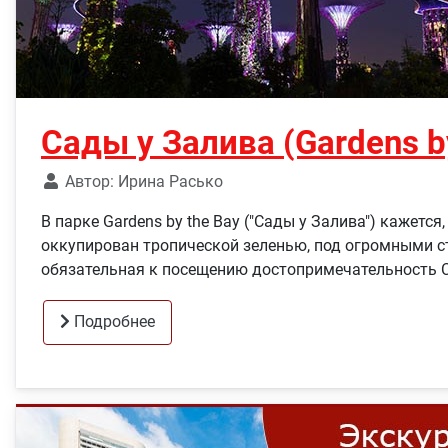
Сады у Залива (Gardens b
Автор:
Ирина Расько
В парке Gardens by the Bay ("Сады у Залива") кажет
оккупирован тропической зеленью, под огромными сте
обязательная к посещению достопримечательность С
Подробнее