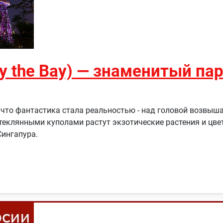
y the Bay) — знаменитый па
ся, что фантастика стала реальностью - над головой возв
клянными куполами растут экзотические растения и цветоч
ингапура.