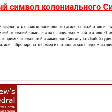
ый символ колониального С
ель Раффлз - это оазис колониального стиля, спокойствия и 
итый отельный комплекс на официальном сайте отеля. Отел
стопримечательностей и символов Сингапура. Любой турис
лз, или забронировать номер и остановиться в одном из 