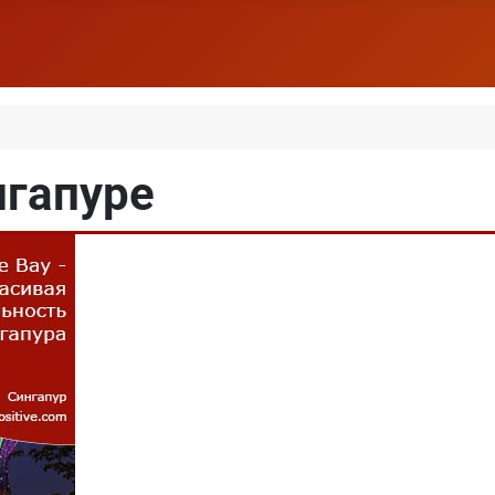
нгапуре