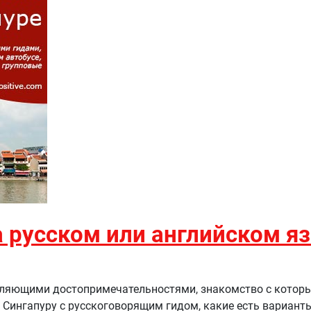
а русском или английском я
чатляющими достопримечательностями, знакомство с которы
о Сингапуру с русскоговорящим гидом, какие есть вариант