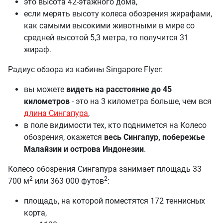
это высота 42-этажного дома,
если мерять высоту колеса обозрения жирафами,
как самыми высокими животными в мире со
средней высотой 5,3 метра, то получится 31
жираф.
Радиус обзора из кабины Singapore Flyer:
вы можете
видеть на расстояние до 45
километров
- это на 3 километра больше, чем вся
длина Сингапура
,
в поле видимости тех, кто поднимется на Колесо
обозрения, окажется
весь Сингапур, побережье
Малайзии и острова Индонезии
.
Колесо обозрения Сингапура занимает площадь 33
2
2
700 м
или 363 000 футов
:
площадь, на которой поместятся 172 теннисных
корта,