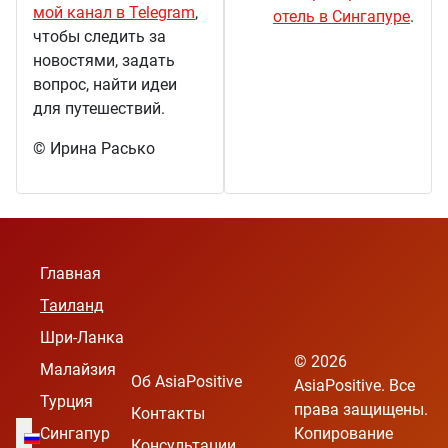
мой канал в Telegram
,
отель в Сингапуре
.
чтобы следить за
новостями, задать
вопрос, найти идеи
для путешествий.
© Ирина Расько
Главная
Таиланд
Шри-Ланка
© 2026
Малайзия
Об AsiaPositive
AsiaPositive. Все
Турция
права защищены.
Контакты
Выберите язык
Сингапур
Копирование
Консультации