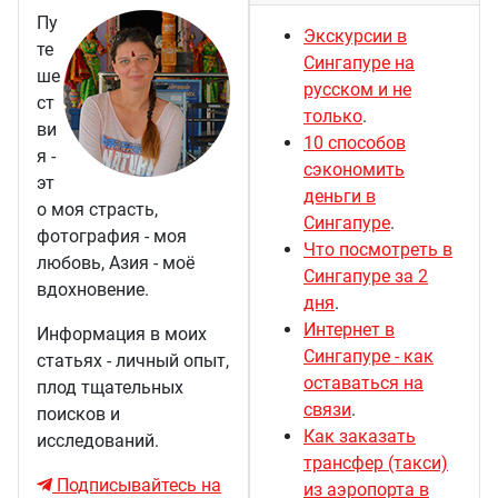
Пу
Экскурсии в
те
Сингапуре на
ше
русском и не
ст
только
.
ви
10 способов
я -
сэкономить
эт
деньги в
о моя страсть,
Сингапуре
.
фотография - моя
Что посмотреть в
любовь, Азия - моё
Сингапуре за 2
вдохновение.
дня
.
Интернет в
Информация в моих
Сингапуре - как
статьях - личный опыт,
оставаться на
плод тщательных
связи
.
поисков и
Как заказать
исследований.
трансфер (такси)
Подписывайтесь на
из аэропорта в