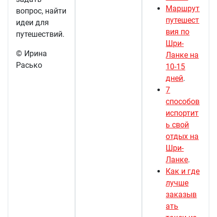
Маршрут
вопрос, найти
путешест
идеи для
вия по
путешествий.
Шри-
© Ирина
Ланке на
Расько
10-15
дней
.
7
способов
испортит
ь свой
отдых на
Шри-
Ланке
.
Как и где
лучше
заказыв
ать