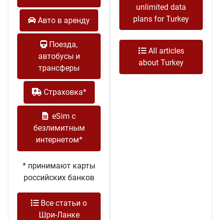
unlimited data
plans for Turkey
Авто в аренду
Поезда,
All articles
автобусы и
about Turkey
трансферы
Cтраховка*
eSim с
безлимитным
интернетом*
* принимают карты
российских банков
Все статьи о
Шри-Ланке