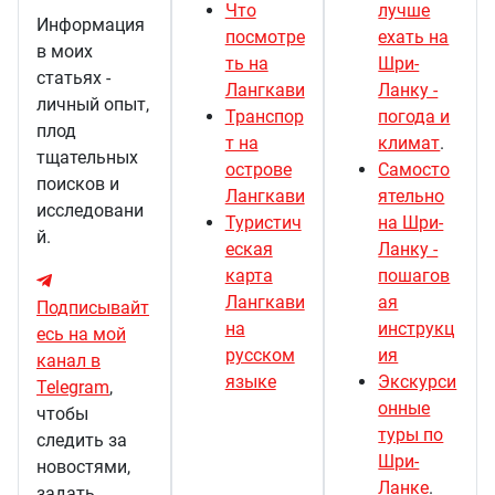
Что
лучше
Информация
посмотре
ехать на
в моих
ть на
Шри-
статьях -
Лангкави
Ланку -
личный опыт,
Транспор
погода и
плод
т на
климат
.
тщательных
острове
Самосто
поисков и
Лангкави
ятельно
исследовани
Туристич
на Шри-
й.
еская
Ланку -
карта
пошагов
Лангкави
ая
Подписывайт
на
инструкц
есь на мой
русском
ия
канал в
языке
Экскурси
Telegram
,
онные
чтобы
туры по
следить за
Шри-
новостями,
Ланке
.
задать