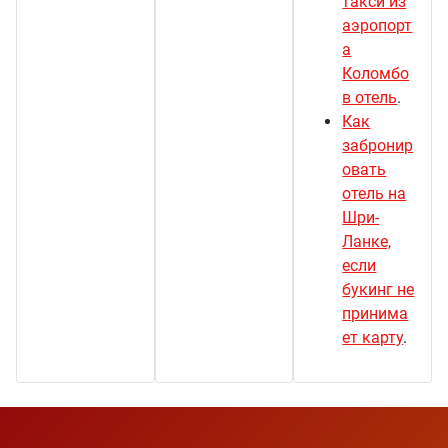
такси из
аэропорт
а
Коломбо
в отель
.
Как
забронир
овать
отель на
Шри-
Ланке,
если
букинг не
принима
ет карту
.