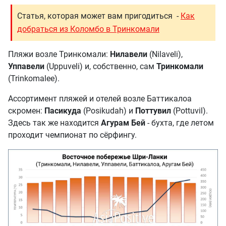
Статья, которая может вам пригодиться -
Как
добраться из Коломбо в Тринкомали
Пляжи возле Тринкомали:
Нилавели
(Nilaveli),
Уппавели
(Uppuveli) и, собственно, сам
Тринкомали
(Trinkomalee).
Ассортимент пляжей и отелей возле Баттикалоа
скромен:
Пасикуда
(Posikudah) и
Поттувил
(Pottuvil).
Здесь так же находится
Агурам Бей
- бухта, где летом
проходит чемпионат по сёрфингу.