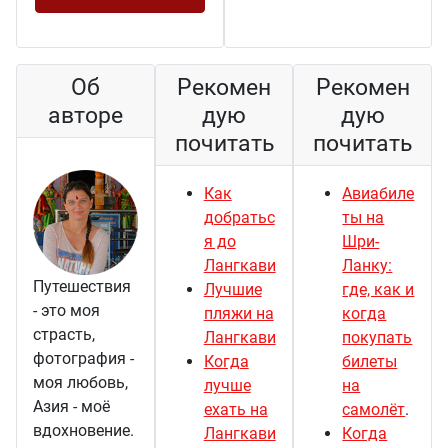
Об
Рекомен
Рекомен
авторе
дую
дую
почитать
почитать
Как
Авиабиле
добратьс
ты на
я до
Шри-
Лангкави
Ланку:
Путешествия
Лучшие
где, как и
- это моя
пляжи на
когда
страсть,
Лангкави
покупать
фотография -
Когда
билеты
моя любовь,
лучше
на
Азия - моё
ехать на
самолёт
.
вдохновение.
Лангкави
Когда