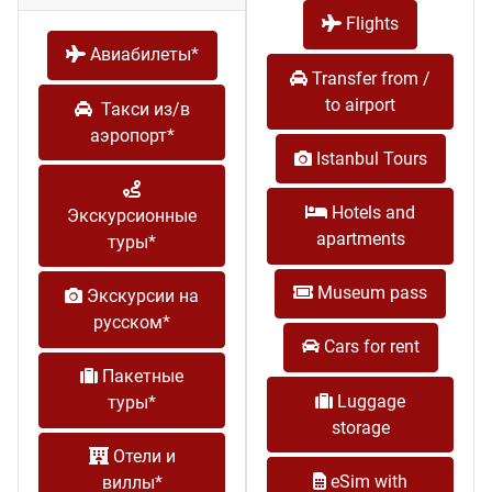
Flights
Авиабилеты*
Transfer from /
to airport
Такси из/в
аэропорт*
Istanbul Tours
Hotels and
Экскурсионные
apartments
туры*
Museum pass
Экскурсии на
русском*
Cars for rent
Пакетные
Luggage
туры*
storage
Отели и
eSim with
виллы*