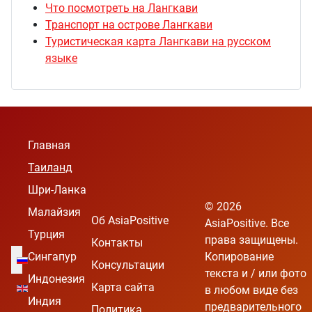
Что посмотреть на Лангкави
Транспорт на острове Лангкави
Туристическая карта Лангкави на русском
языке
Главная
Таиланд
Шри-Ланка
© 2026
Малайзия
Об AsiaPositive
AsiaPositive. Все
Турция
права защищены.
Контакты
Выберите язык
Сингапур
Копирование
Консультации
текста и / или фото
Индонезия
Карта сайта
в любом виде без
Индия
предварительного
Политика