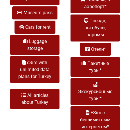
аэропорт*
Museum pass
Поезда,
Cars for rent
автобусы,
паромы
Luggage
storage
Отели*
eSim with
Пакетные
unlimited data
туры*
plans for Turkey
Экскурсионные
All articles
туры*
about Turkey
ESim с
безлимитным
интернетом*