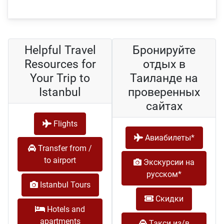
Helpful Travel
Бронируйте
Resources for
отдых в
Your Trip to
Таиланде на
Istanbul
проверенных
сайтах
Flights
Авиабилеты*
Transfer from /
to airport
Экскурсии на
русском*
Istanbul Tours
Скидки
Hotels and
apartments
Такси из/в