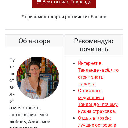
Все статьи о Таиланде
* принимают карты российских банков
Об авторе
Рекомендую
почитать
Пу
Интернет в
те
Таиланде - всё, что
ше
стоит знать
ст
туристу.
ви
Стоимость
я -
медицины в
эт
Таиланде - почему
о моя страсть,
нужна страховка.
фотография - моя
Отдых в Краби:
любовь, Азия - моё
лучшие острова и