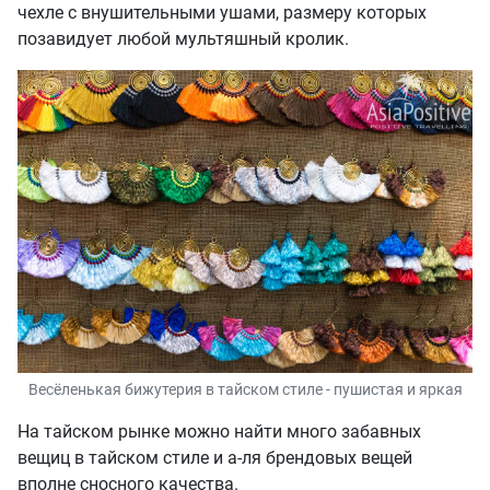
чехле с внушительными ушами, размеру которых
позавидует любой мультяшный кролик.
Весёленькая бижутерия в тайском стиле - пушистая и яркая
На тайском рынке можно найти много забавных
вещиц в тайском стиле и а-ля брендовых вещей
вполне сносного качества.